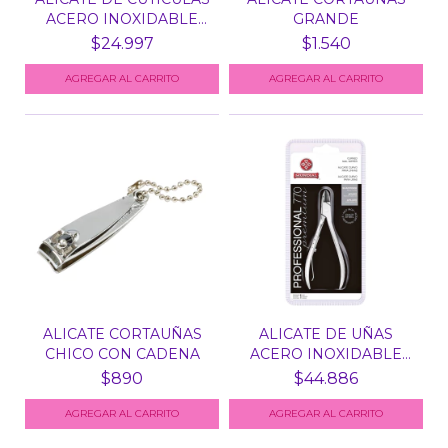
ACERO INOXIDABLE
GRANDE
MU...
$24.997
$1.540
ALICATE CORTAUÑAS
ALICATE DE UÑAS
CHICO CON CADENA
ACERO INOXIDABLE
MUNDIAL...
$890
$44.886