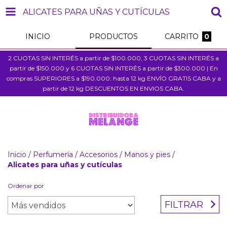
ALICATES PARA UÑAS Y CUTÍCULAS
INICIO
PRODUCTOS
CARRITO
0
2 CUOTAS SIN INTERÉS a partir de $100.000, 3 CUOTAS SIN INTERÉS a
partir de $150.000 y 6 CUOTAS SIN INTERÉS a partir de $300.000 | En
compras SUPERIORES a $190.000: hasta 12 kg ENVÍO GRATIS CABA y a
partir de 12 kg DESCUENTOS EN ENVIOS CABA.
Inicio
/
Perfumería
/
Accesorios
/
Manos y pies
/
Alicates para uñas y cutículas
Ordenar por
FILTRAR