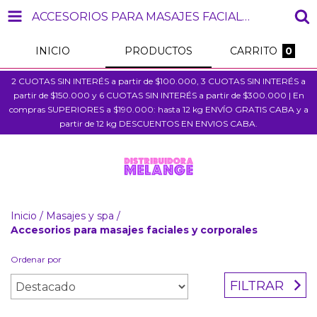
ACCESORIOS PARA MASAJES FACIALES Y CORPORALES
INICIO
PRODUCTOS
CARRITO
0
2 CUOTAS SIN INTERÉS a partir de $100.000, 3 CUOTAS SIN INTERÉS a
partir de $150.000 y 6 CUOTAS SIN INTERÉS a partir de $300.000 | En
compras SUPERIORES a $190.000: hasta 12 kg ENVÍO GRATIS CABA y a
partir de 12 kg DESCUENTOS EN ENVIOS CABA.
Inicio
/
Masajes y spa
/
Accesorios para masajes faciales y corporales
Ordenar por
FILTRAR