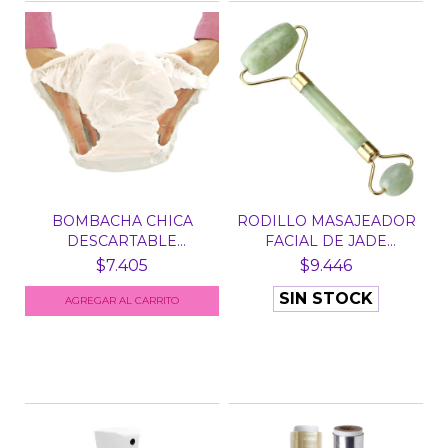
BOMBACHA CHICA
RODILLO MASAJEADOR
DESCARTABLE
FACIAL DE JADE
FRISELINA X 1...
DOBLE...
$7.405
$9.446
SIN STOCK