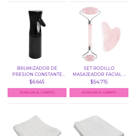
BRUMIZADOR DE
SET RODILLO
PRESION CONSTANTE
MASAJEADOR FACIAL +
NEGRO X...
GUA SHA...
$6.645
$54.715
AGREGAR AL CARRITO