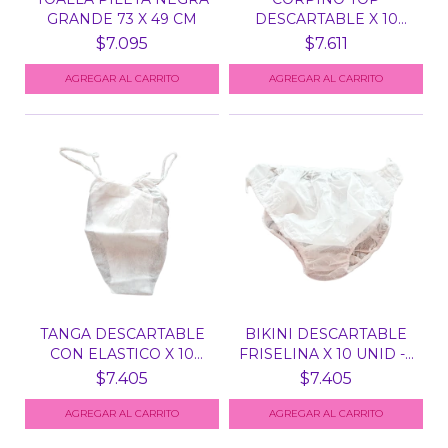
GRANDE 73 X 49 CM
DESCARTABLE X 10
UNID - ART....
$7.095
$7.611
TANGA DESCARTABLE
BIKINI DESCARTABLE
CON ELASTICO X 10
FRISELINA X 10 UNID -...
UNID...
$7.405
$7.405