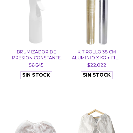
BRUMIZADOR DE
KIT ROLLO 38 CM
PRESION CONSTANTE
ALUMINIO X KG + FILM
BLANCO X...
300...
$6.645
$22.022
SIN STOCK
SIN STOCK