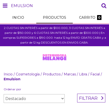
EMULSION
INICIO
PRODUCTOS
CARRITO
0
2 CUOTAS SIN INTERÉS a partir de $100.000, 3 CUOTAS SIN INTERÉS a
partir de $150.000 y 6 CUOTAS SIN INTERÉS a partir de $300.000 | En
compras SUPERIORES a $190.000: hasta 12 kg ENVÍO GRATIS CABA y a
partir de 12 kg DESCUENTOS EN ENVIOS CABA.
Inicio
/
Cosmetología
/
Productos
/
Marcas
/
Libra
/
Facial
/
Emulsion
Ordenar por
FILTRAR