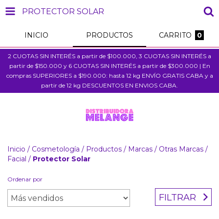
PROTECTOR SOLAR
INICIO
PRODUCTOS
CARRITO
0
2 CUOTAS SIN INTERÉS a partir de $100.000, 3 CUOTAS SIN INTERÉS a
partir de $150.000 y 6 CUOTAS SIN INTERÉS a partir de $300.000 | En
compras SUPERIORES a $190.000: hasta 12 kg ENVÍO GRATIS CABA y a
partir de 12 kg DESCUENTOS EN ENVIOS CABA.
Inicio
/
Cosmetología
/
Productos
/
Marcas
/
Otras Marcas
/
Facial
/
Protector Solar
Ordenar por
FILTRAR