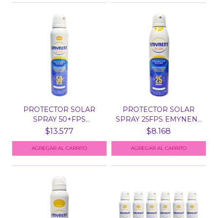
PROTECTOR SOLAR
PROTECTOR SOLAR
SPRAY 50+FPS
SPRAY 25FPS EMYNENT
EMYNENT SUN...
SUN...
$13.577
$8.168