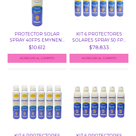
PROTECTOR SOLAR
KIT 6 PROTECTORES
SPRAY 40FPS EMYNENT
SOLARES SPRAY 50 FPS
SUN...
E...
$10.612
$78.833
KIT 6 PROTECTORES
KIT 6 PROTECTORES