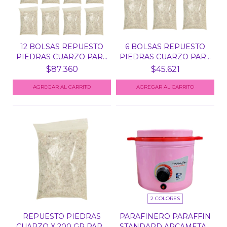
12 BOLSAS REPUESTO
6 BOLSAS REPUESTO
PIEDRAS CUARZO PARA
PIEDRAS CUARZO PARA
E...
ES...
$87.360
$45.621
2 COLORES
REPUESTO PIEDRAS
PARAFINERO PARAFFIN
CUARZO X 200 GR PARA
STANDARD ARCAMETAL