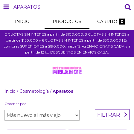
APARATOS
INICIO
PRODUCTOS
CARRITO
0
2 CUOTAS SIN INTERÉS a partir de $100.000, 3 CUOTAS SIN INTERÉS a
partir de $150.000 y 6 CUOTAS SIN INTERÉS a partir de $300.000 | En
compras SUPERIORES a $190.000: hasta 12 kg ENVÍO GRATIS CABA y a
partir de 12 kg DESCUENTOS EN ENVIOS CABA.
Inicio
/
Cosmetología
/
Aparatos
Ordenar por
FILTRAR