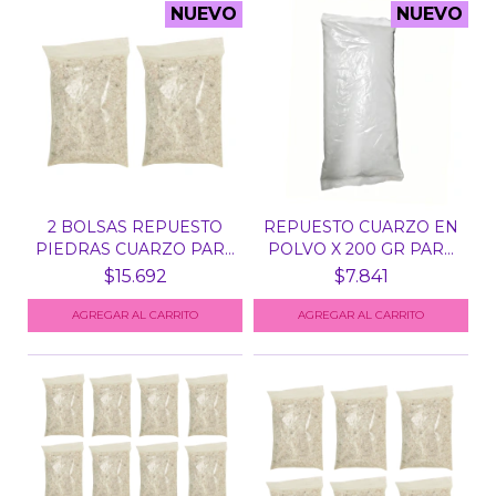
NUEVO
NUEVO
2 BOLSAS REPUESTO
REPUESTO CUARZO EN
PIEDRAS CUARZO PARA
POLVO X 200 GR PARA
ES...
E...
$15.692
$7.841