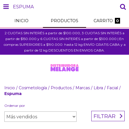
ESPUMA
INICIO
PRODUCTOS
CARRITO
0
2 CUOTAS SIN INTERÉS a partir de $100.000, 3 CUOTAS SIN INTERÉS a
partir de $150.000 y 6 CUOTAS SIN INTERÉS a partir de $300.000 | En
compras SUPERIORES a $190.000: hasta 12 kg ENVÍO GRATIS CABA y a
partir de 12 kg DESCUENTOS EN ENVIOS CABA.
Inicio
/
Cosmetología
/
Productos
/
Marcas
/
Libra
/
Facial
/
Espuma
Ordenar por
FILTRAR