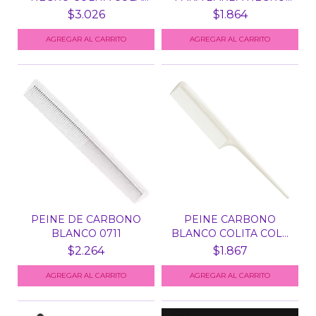
PUA EURO...
PETRA...
$3.026
$1.864
PEINE DE CARBONO
PEINE CARBONO
BLANCO 0711
BLANCO COLITA COLA
PUA PET...
$2.264
$1.867