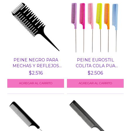
PEINE NEGRO PARA
PEINE EUROSTIL
MECHAS Y REFLEJOS
COLITA COLA PUA
(ART....
METALICA...
$2.516
$2.506