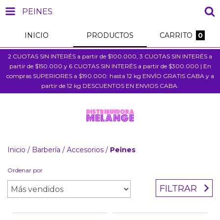
PEINES
INICIO
PRODUCTOS
CARRITO
0
2 CUOTAS SIN INTERÉS a partir de $100.000, 3 CUOTAS SIN INTERÉS a
partir de $150.000 y 6 CUOTAS SIN INTERÉS a partir de $300.000 | En
compras SUPERIORES a $190.000: hasta 12 kg ENVÍO GRATIS CABA y a
partir de 12 kg DESCUENTOS EN ENVIOS CABA.
Inicio
/
Barbería
/
Accesorios
/
Peines
Ordenar por
FILTRAR