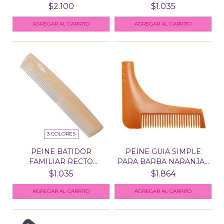
REFLEJ...
$2.100
$1.035
AGREGAR AL CARRITO
3 COLORES
PEINE BATIDOR
PEINE GUIA SIMPLE
FAMILIAR RECTO
PARA BARBA NARANJA -
GRANDE 687
B...
$1.035
$1.864
AGREGAR AL CARRITO
AGREGAR AL CARRITO