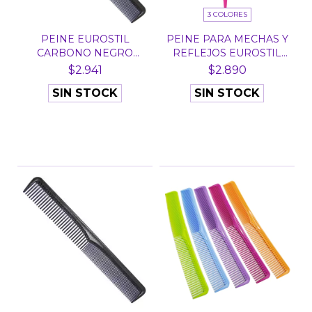
3 COLORES
PEINE EUROSTIL
PEINE PARA MECHAS Y
CARBONO NEGRO
REFLEJOS EUROSTIL
RECTO 52210
50...
$2.941
$2.890
SIN STOCK
SIN STOCK