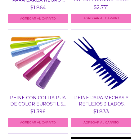
X...
B10...
$2.771
$1.864
PEINE CON COLITA PUA
PEINE PARA MECHAS Y
DE COLOR EUROSTIL 5...
REFLEJOS 3 LADOS
AZU...
$1.396
$1.833