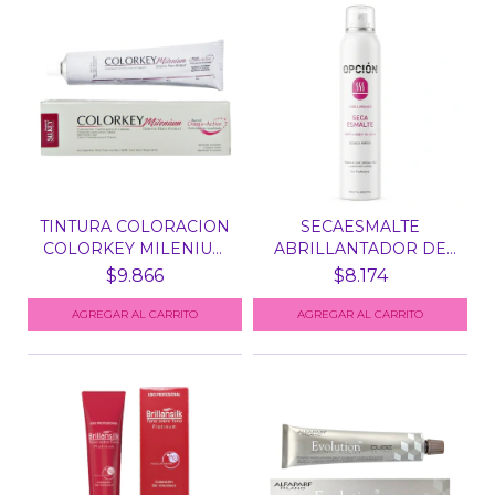
TINTURA COLORACION
SECAESMALTE
COLORKEY MILENIUM
ABRILLANTADOR DE
SIL...
UÑAS OPCION...
$9.866
$8.174
AGREGAR AL CARRITO