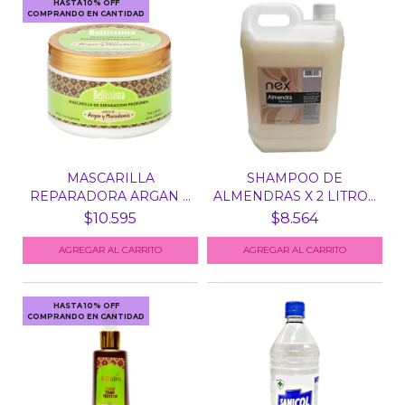
HASTA 10% OFF
COMPRANDO EN CANTIDAD
MASCARILLA
SHAMPOO DE
REPARADORA ARGAN Y
ALMENDRAS X 2 LITROS
MACADAMIA...
NEX
$10.595
$8.564
HASTA 10% OFF
COMPRANDO EN CANTIDAD