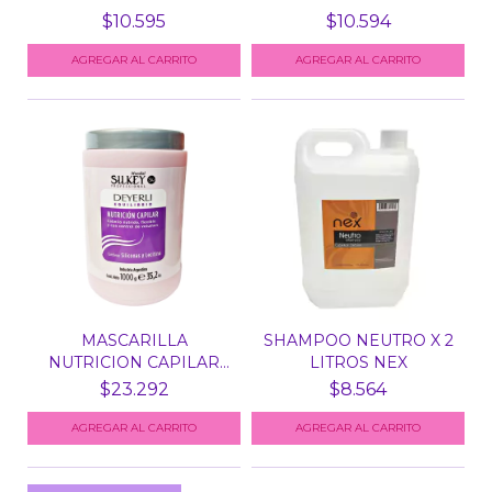
BELLISSI...
$10.595
$10.594
MASCARILLA
SHAMPOO NEUTRO X 2
NUTRICION CAPILAR
LITROS NEX
DEYERLI SIL...
$23.292
$8.564