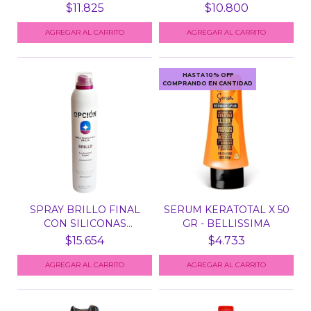
AURILL X...
$11.825
$10.800
HASTA 10% OFF
COMPRANDO EN CANTIDAD
SPRAY BRILLO FINAL
SERUM KERATOTAL X 50
CON SILICONAS
GR - BELLISSIMA
OPCION...
$15.654
$4.733