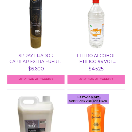
SPRAY FIJADOR
1 LITRO ALCOHOL
CAPILAR EXTRA FUERTE
ETILICO 96 VOL
EMYNE...
SANICOL -...
$6.600
$4.525
HASTA 10% OFF
COMPRANDO EN CANTIDAD