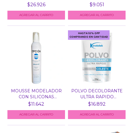
TEÑIDOS...
BELLI...
$26.926
$9.051
HASTA 10% OFF
COMPRANDO EN CANTIDAD
MOUSSE MODELADOR
POLVO DECOLORANTE
CON SILICONAS
ULTRA RAPIDO
OPCION X...
KERATOTEK...
$11.642
$16.892