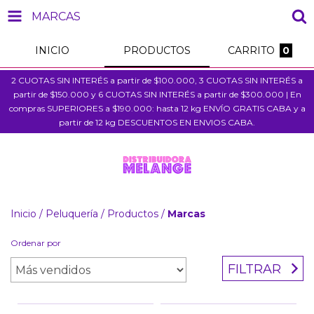
MARCAS
INICIO
PRODUCTOS
CARRITO
0
2 CUOTAS SIN INTERÉS a partir de $100.000, 3 CUOTAS SIN INTERÉS a
partir de $150.000 y 6 CUOTAS SIN INTERÉS a partir de $300.000 | En
compras SUPERIORES a $190.000: hasta 12 kg ENVÍO GRATIS CABA y a
partir de 12 kg DESCUENTOS EN ENVIOS CABA.
Inicio
/
Peluquería
/
Productos
/
Marcas
Ordenar por
FILTRAR