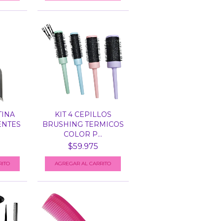
TINA
KIT 4 CEPILLOS
ENTES
BRUSHING TERMICOS
COLOR P...
$59.975
RITO
AGREGAR AL CARRITO