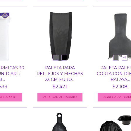
+1
RMICAS 30
PALETA PARA
PALETA PALE
UNID ART.
REFLEJOS Y MECHAS
CORTA CON DI
...
23 CM EURO...
BALAYA...
633
$2.421
$2.108
AGREGAR AL CARRITO
AGREGAR AL CAR