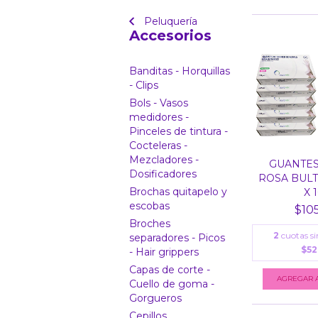
Peluquería
Accesorios
Banditas - Horquillas
- Clips
Bols - Vasos
medidores -
Pinceles de tintura -
Cocteleras -
Mezcladores -
GUANTES
Dosificadores
ROSA BULT
Brochas quitapelo y
X 1
escobas
$105
Broches
2
cuotas si
separadores - Picos
$52
- Hair grippers
Capas de corte -
AGREGAR A
Cuello de goma -
Gorgueros
Cepillos