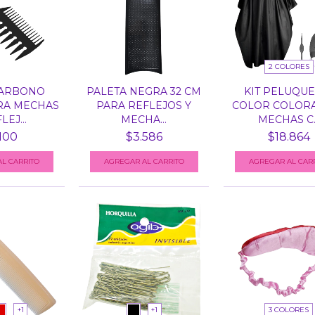
2 COLORES
CARBONO
PALETA NEGRA 32 CM
KIT PELUQUE
RA MECHAS
PARA REFLEJOS Y
COLOR COLOR
LEJ...
MECHA...
MECHAS C..
100
$3.586
$18.864
AGREGAR AL CAR
+1
+1
3 COLORES