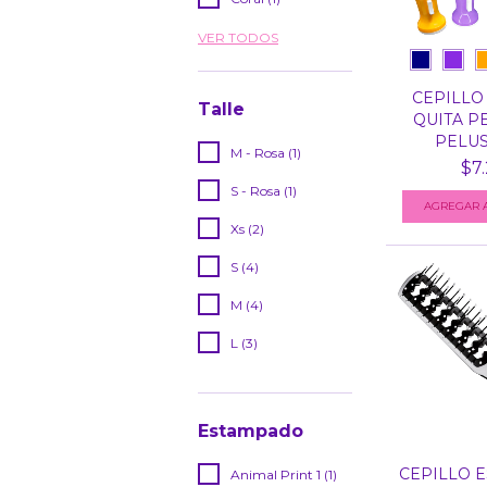
VER TODOS
CEPILLO
Talle
QUITA P
PELUSA
M - Rosa (1)
$7.
S - Rosa (1)
AGREGAR A
Xs (2)
S (4)
M (4)
L (3)
Estampado
CEPILLO 
Animal Print 1 (1)