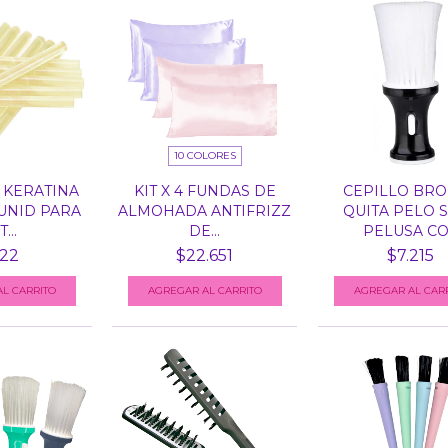
10 COLORES
 KERATINA
KIT X 4 FUNDAS DE
CEPILLO BR
UNID PARA
ALMOHADA ANTIFRIZZ
QUITA PELO 
...
DE...
PELUSA CO.
22
$22.651
$7.215
AGREGAR AL CARRITO