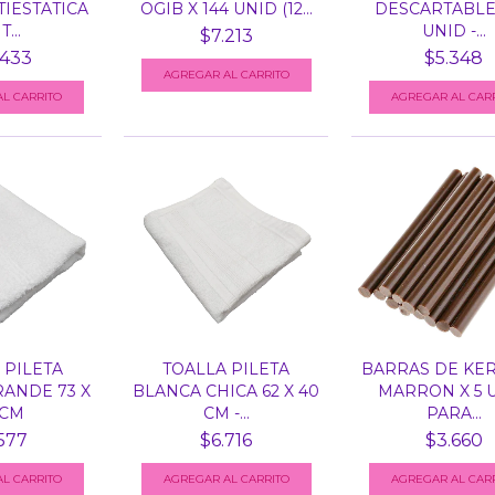
IESTATICA
OGIB X 144 UNID (12...
DESCARTABLE 
...
UNID -...
$7.213
.433
$5.348
 PILETA
TOALLA PILETA
BARRAS DE KER
ANDE 73 X
BLANCA CHICA 62 X 40
MARRON X 5 
 CM
CM -...
PARA...
577
$6.716
$3.660