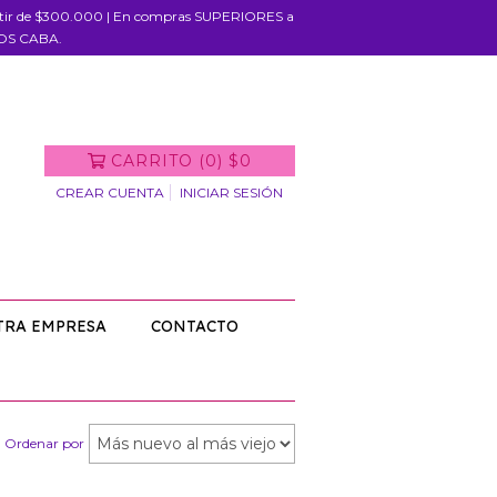
rtir de $300.000 | En compras SUPERIORES a
IOS CABA.
CARRITO
(
0
)
$0
CREAR CUENTA
INICIAR SESIÓN
TRA EMPRESA
CONTACTO
Ordenar por