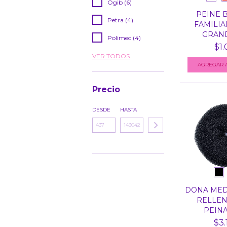
Ogib (6)
PEINE 
Petra (4)
FAMILIA
GRAND
Polimec (4)
$1.
VER TODOS
AGREGAR A
Precio
DESDE
HASTA
DONA MED
RELLEN
PEINA
$3.