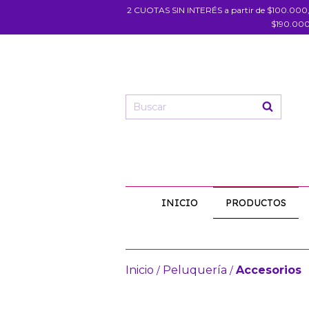
2 CUOTAS SIN INTERÉS a partir de $100.000
$190.000
INICIO
PRODUCTOS
Inicio
Peluquería
Accesorios
/
/