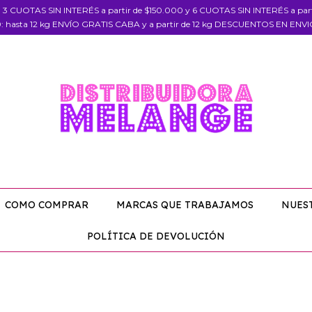
, 3 CUOTAS SIN INTERÉS a partir de $150.000 y 6 CUOTAS SIN INTERÉS a pa
: hasta 12 kg ENVÍO GRATIS CABA y a partir de 12 kg DESCUENTOS EN ENV
COMO COMPRAR
MARCAS QUE TRABAJAMOS
NUES
POLÍTICA DE DEVOLUCIÓN