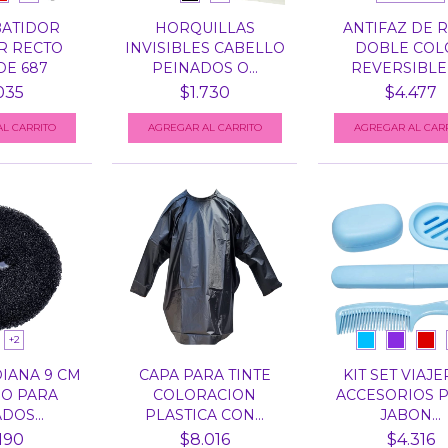
BATIDOR
HORQUILLAS
ANTIFAZ DE 
R RECTO
INVISIBLES CABELLO
DOBLE COL
E 687
PEINADOS O...
REVERSIBLE C
035
$1.730
$4.477
L CARRITO
AGREGAR AL CARRITO
AGREGAR AL CAR
+2
IANA 9 CM
CAPA PARA TINTE
KIT SET VIAJE
O PARA
COLORACION
ACCESORIOS 
DOS...
PLASTICA CON...
JABON...
190
$8.016
$4.316