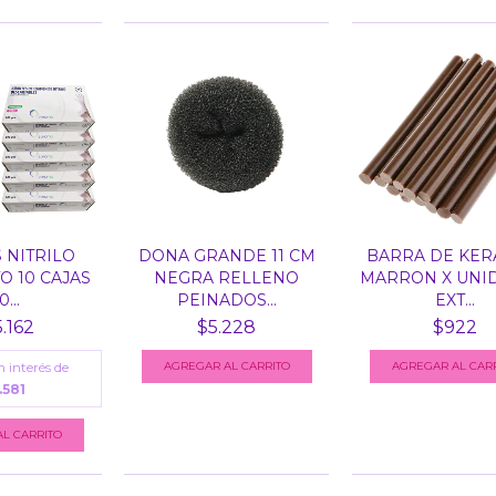
 NITRILO
DONA GRANDE 11 CM
BARRA DE KER
O 10 CAJAS
NEGRA RELLENO
MARRON X UNI
0...
PEINADOS...
EXT...
.162
$5.228
$922
n interés de
AGREGAR AL CARRITO
.581
L CARRITO