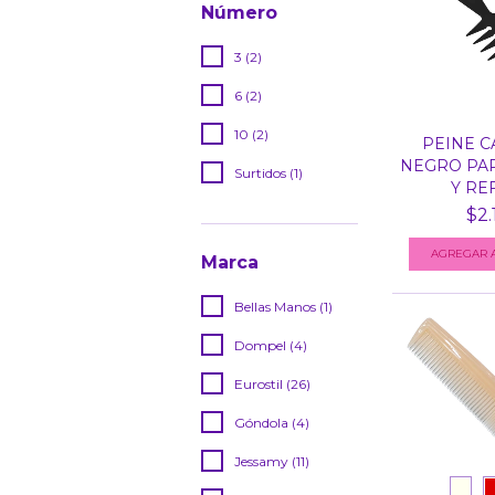
Número
3 (2)
6 (2)
10 (2)
PEINE 
NEGRO PA
Surtidos (1)
Y REF
$2.
Marca
Bellas Manos (1)
Dompel (4)
Eurostil (26)
Góndola (4)
Jessamy (11)