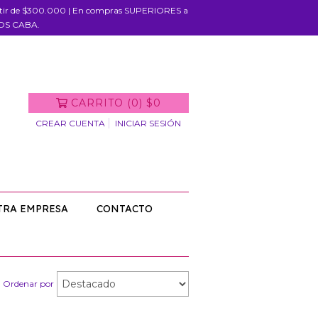
rtir de $300.000 | En compras SUPERIORES a
IOS CABA.
CARRITO
(
0
)
$0
CREAR CUENTA
INICIAR SESIÓN
TRA EMPRESA
CONTACTO
Ordenar por