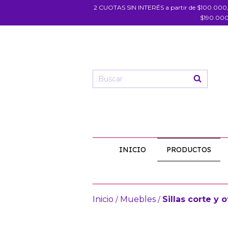
2 CUOTAS SIN INTERÉS a partir de $100.000
$190.000
INICIO
PRODUCTOS
Inicio
Muebles
Sillas corte y o
/
/