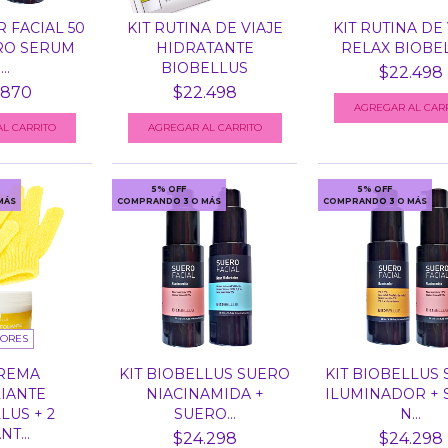
R FACIAL 50
KIT RUTINA DE VIAJE
KIT RUTINA DE 
RO SERUM
HIDRATANTE
RELAX BIOBE
..
BIOBELLUS
$22.498
.870
$22.498
5% OFF
5% OFF
MÁS
COMPRANDO 3 O MÁS
COMPRANDO 3 O MÁS
LORES
CREMA
KIT BIOBELLUS SUERO
KIT BIOBELLUS
IANTE
NIACINAMIDA +
ILUMINADOR +
LUS + 2
SUERO...
N...
T...
$24.298
$24.298