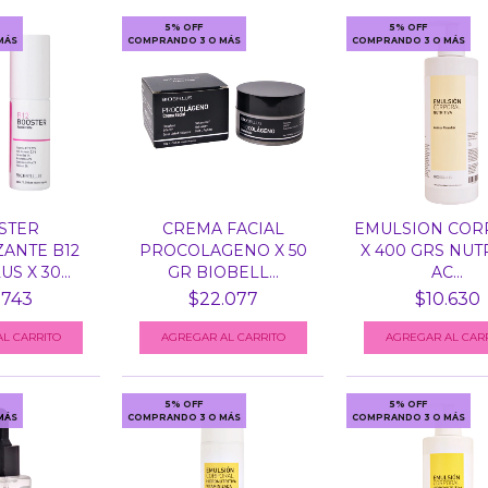
5% OFF
5% OFF
MÁS
COMPRANDO 3 O MÁS
COMPRANDO 3 O MÁS
STER
CREMA FACIAL
EMULSION COR
ZANTE B12
PROCOLAGENO X 50
X 400 GRS NUT
S X 30...
GR BIOBELL...
AC...
.743
$22.077
$10.630
L CARRITO
5% OFF
5% OFF
MÁS
COMPRANDO 3 O MÁS
COMPRANDO 3 O MÁS