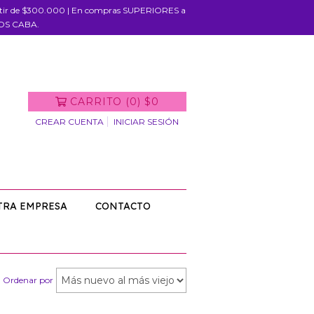
rtir de $300.000 | En compras SUPERIORES a
IOS CABA.
CARRITO
(
0
)
$0
CREAR CUENTA
INICIAR SESIÓN
TRA EMPRESA
CONTACTO
Ordenar por