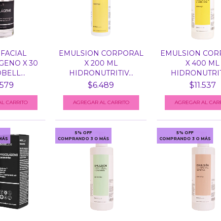
FACIAL
EMULSION CORPORAL
EMULSION COR
ENO X 30
X 200 ML
X 400 ML
BELL...
HIDRONUTRITIV...
HIDRONUTRITI
.579
$6.489
$11.537
5% OFF
5% OFF
MÁS
COMPRANDO 3 O MÁS
COMPRANDO 3 O MÁS