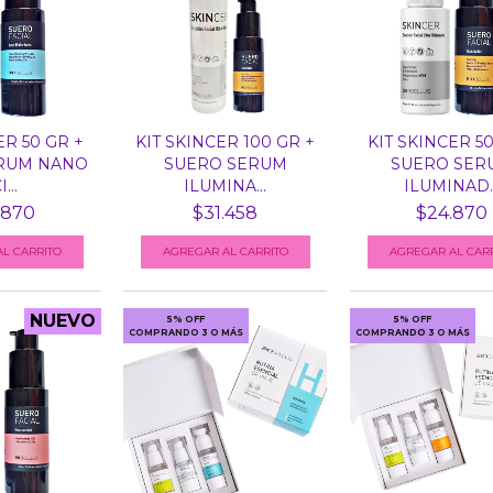
ER 50 GR +
KIT SKINCER 100 GR +
KIT SKINCER 50
RUM NANO
SUERO SERUM
SUERO SER
...
ILUMINA...
ILUMINAD..
.870
$31.458
$24.870
NUEVO
5% OFF
5% OFF
COMPRANDO 3 O MÁS
COMPRANDO 3 O MÁS