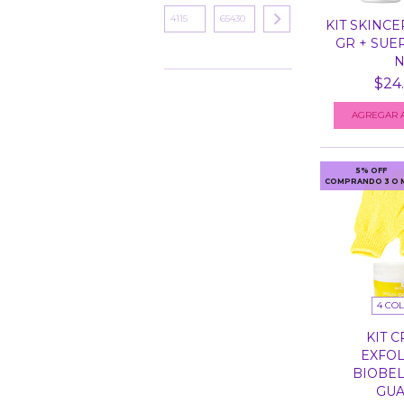
KIT SKINCE
GR + SUE
N.
$24
5% OFF
COMPRANDO 3 O 
4 CO
KIT 
EXFOL
BIOBEL
GUAN