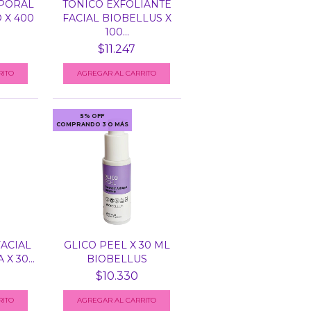
PORAL
TÓNICO EXFOLIANTE
 X 400
FACIAL BIOBELLUS X
100...
$11.247
5% OFF
COMPRANDO 3 O MÁS
FACIAL
GLICO PEEL X 30 ML
X 30...
BIOBELLUS
$10.330