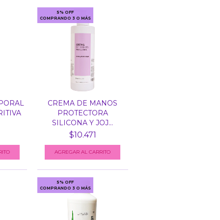
5% OFF
COMPRANDO 3 O MÁS
PORAL
CREMA DE MANOS
RITIVA
PROTECTORA
SILICONA Y JOJ...
$10.471
5% OFF
COMPRANDO 3 O MÁS