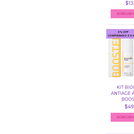
$13
AGREGAR A
5% OFF
COMPRANDO 3 O 
KIT BI
ANTIAGE 
BOOST
$49