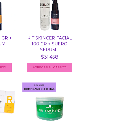
 GR +
KIT SKINCER FACIAL
UM
100 GR + SUERO
.
SERUM...
$31.458
5% OFF
COMPRANDO 3 O MÁS