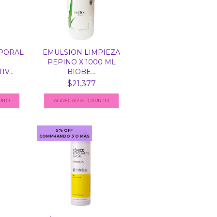
PORAL
EMULSION LIMPIEZA
PEPINO X 1000 ML
V...
BIOBE...
$21.377
5% OFF
COMPRANDO 3 O MÁS