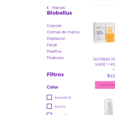
Marcas
Biobellus
Corporal
Cremas de manos
Depilación
Facial
Parafina
Pedicuria
RUTINAS F
VIAJE 1 H
+.
Filtros
$43
Color
Amarillo (1)
Azul (1)