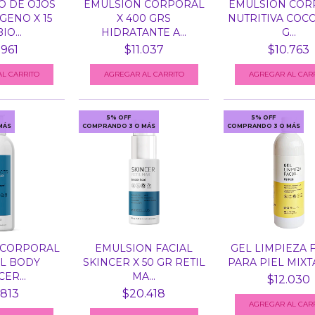
 DE OJOS
EMULSION CORPORAL
EMULSION COR
ENO X 15
X 400 GRS
NUTRITIVA COCO
IO...
HIDRATANTE A...
G...
.961
$11.037
$10.763
5% OFF
5% OFF
MÁS
COMPRANDO 3 O MÁS
COMPRANDO 3 O MÁS
 CORPORAL
EMULSION FACIAL
GEL LIMPIEZA 
ML BODY
SKINCER X 50 GR RETIL
PARA PIEL MIXTA 
ER...
MA...
$12.030
.813
$20.418