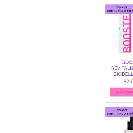
5% OFF
COMPRANDO 3 O 
BOO
REVITALI
BIOBELLU
$24
AGREGAR A
5% OFF
COMPRANDO 3 O 