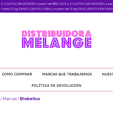
, 3 CUOTAS SIN INTERÉS a partir de $150.000 y 6 CUOTAS SIN INTERÉS a pa
: hasta 12 kg ENVÍO GRATIS CABA y a partir de 12 kg DESCUENTOS EN ENV
COMO COMPRAR
MARCAS QUE TRABAJAMOS
NUES
POLÍTICA DE DEVOLUCIÓN
Marcas
Biobellus
/
/