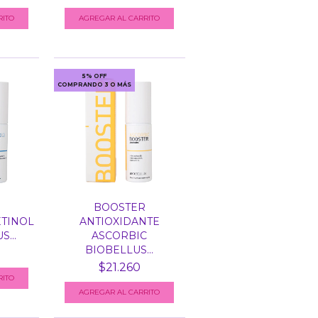
5% OFF
COMPRANDO 3 O MÁS
BOOSTER
TINOL
ANTIOXIDANTE
S...
ASCORBIC
BIOBELLUS...
$21.260
RITO
AGREGAR AL CARRITO