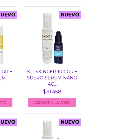
NUEVO
NUEVO
 GR +
KIT SKINCER 100 GR +
UM
SUERO SERUM NANO
.
AC...
$31.458
NUEVO
NUEVO