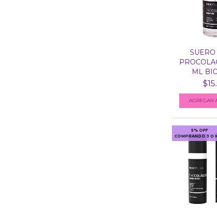
SUERO 
PROCOLAG
ML BIO
$15
5% OFF
COMPRANDO 3 O 