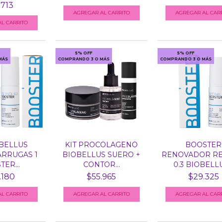
.713
L CARRITO
5% OFF
5% OFF
MÁS
COMPRANDO 3 O MÁS
COMPRANDO 3 O MÁS
OBELLUS
KIT PROCOLAGENO
BOOSTER
ARRUGAS 1
BIOBELLUS SUERO +
RENOVADOR RE
ER...
CONTOR...
0.3 BIOBELLU
.180
$55.965
$29.325
AGREGAR AL CAR