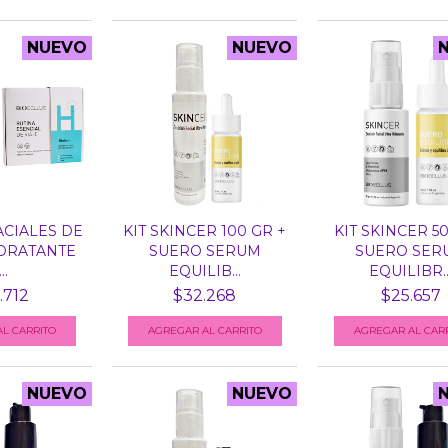
NUEVO
NUEVO
ACIALES DE
KIT SKINCER 100 GR +
KIT SKINCER 50
IDRATANTE
SUERO SERUM
SUERO SER
..
EQUILIB...
EQUILIBR..
.712
$32.268
$25.657
NUEVO
NUEVO