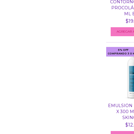
CONTORNO
PROCOLÁG
ML B
$19
5% OFF
COMPRANDO 3 O 
EMULSION
X 300 
SKINC
$12