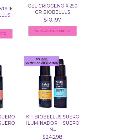
GEL CRIOGENO X 250
VIAJE
GR BIOBELLUS
LLUS
$10.197
5% OFF
COMPRANDO 3 O MÁS
 SUERO
KIT BIOBELLUS SUERO
 SUERO
ILUMINADOR + SUERO
N...
$24.298