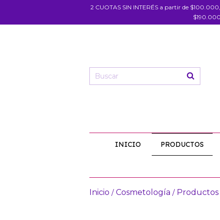
2 CUOTAS SIN INTERÉS a partir de $100.000
$190.000
INICIO
PRODUCTOS
Inicio
Cosmetología
Productos
/
/