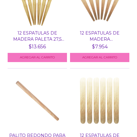
12 ESPATULAS DE
12 ESPATULAS DE
MADERA PALETA 27,5
MADERA
CM -...
PROFESIONALES 27...
$13.656
$7.954
PALITO REDONDO PARA
12 ESPATULAS DE