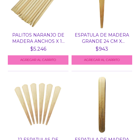
PALITOS NARANJO DE
ESPATULA DE MADERA
MADERA ANCHOS X 12
GRANDE 24 CM X
UN...
UNIDAD
$5.246
$943
12 ESPATULAS DE
ESPATULA DE MADERA