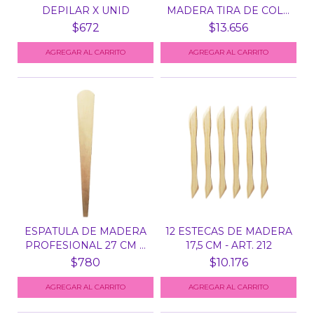
DEPILAR X UNID
MADERA TIRA DE COLA
25 C...
$672
$13.656
ESPATULA DE MADERA
12 ESTECAS DE MADERA
PROFESIONAL 27 CM X
17,5 CM - ART. 212
U...
$780
$10.176