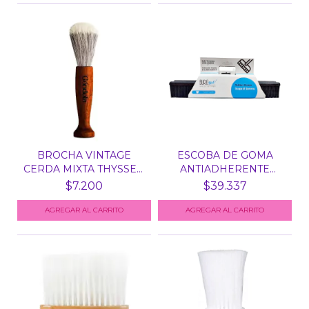
BROCHA VINTAGE
ESCOBA DE GOMA
CERDA MIXTA THYSSEN
ANTIADHERENTE
GONDO...
EUROSTIL 52...
$7.200
$39.337