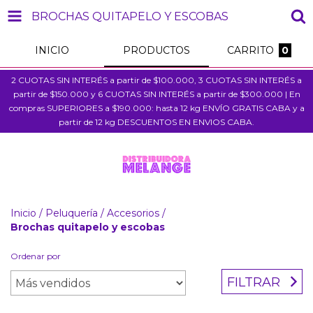
BROCHAS QUITAPELO Y ESCOBAS
INICIO
PRODUCTOS
CARRITO
0
2 CUOTAS SIN INTERÉS a partir de $100.000, 3 CUOTAS SIN INTERÉS a
partir de $150.000 y 6 CUOTAS SIN INTERÉS a partir de $300.000 | En
compras SUPERIORES a $190.000: hasta 12 kg ENVÍO GRATIS CABA y a
partir de 12 kg DESCUENTOS EN ENVIOS CABA.
Inicio
/
Peluquería
/
Accesorios
/
Brochas quitapelo y escobas
Ordenar por
FILTRAR