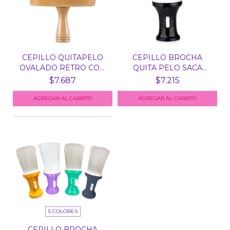
CEPILLO QUITAPELO
CEPILLO BROCHA
OVALADO RETRO CON
QUITA PELO SACA
MANG...
PELUSA CO...
$7.687
$7.215
5 COLORES
CEPILLO BROCHA