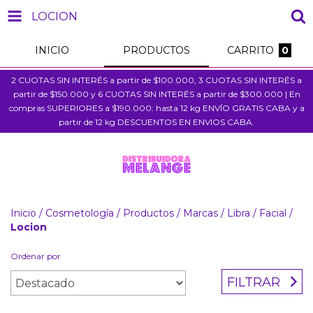
LOCION
INICIO
PRODUCTOS
CARRITO
0
2 CUOTAS SIN INTERÉS a partir de $100.000, 3 CUOTAS SIN INTERÉS a
partir de $150.000 y 6 CUOTAS SIN INTERÉS a partir de $300.000 | En
compras SUPERIORES a $190.000: hasta 12 kg ENVÍO GRATIS CABA y a
partir de 12 kg DESCUENTOS EN ENVIOS CABA.
Inicio
/
Cosmetología
/
Productos
/
Marcas
/
Libra
/
Facial
/
Locion
Ordenar por
FILTRAR