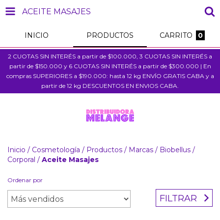
ACEITE MASAJES
INICIO
PRODUCTOS
CARRITO
0
2 CUOTAS SIN INTERÉS a partir de $100.000, 3 CUOTAS SIN INTERÉS a
partir de $150.000 y 6 CUOTAS SIN INTERÉS a partir de $300.000 | En
compras SUPERIORES a $190.000: hasta 12 kg ENVÍO GRATIS CABA y a
partir de 12 kg DESCUENTOS EN ENVIOS CABA.
Inicio
/
Cosmetología
/
Productos
/
Marcas
/
Biobellus
/
Corporal
/
Aceite Masajes
Ordenar por
FILTRAR