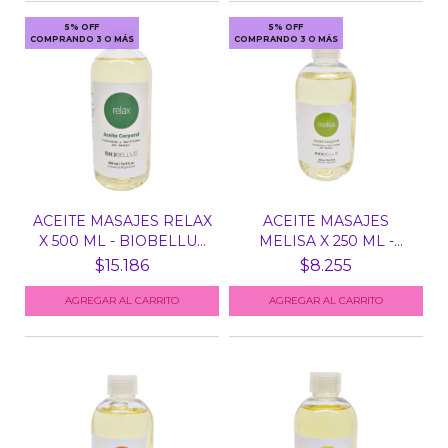
5% OFF
5% OFF
COMPRANDO 3 O MÁS
COMPRANDO 3 O MÁS
ACEITE MASAJES RELAX
ACEITE MASAJES
X 500 ML - BIOBELLU...
MELISA X 250 ML -
BIOBELL...
$15.186
$8.255