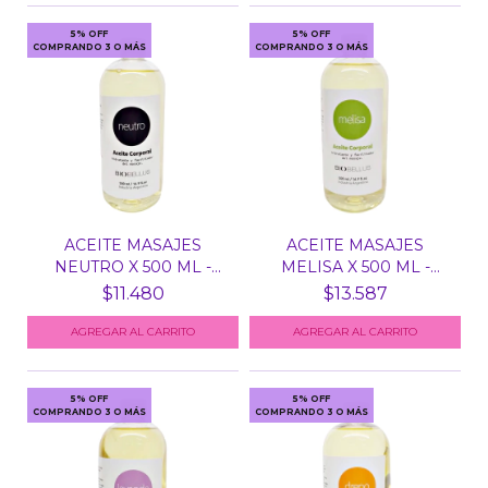
5% OFF
5% OFF
COMPRANDO 3 O MÁS
COMPRANDO 3 O MÁS
ACEITE MASAJES
ACEITE MASAJES
NEUTRO X 500 ML -
MELISA X 500 ML -
BIOBELL...
BIOBELL...
$11.480
$13.587
5% OFF
5% OFF
COMPRANDO 3 O MÁS
COMPRANDO 3 O MÁS