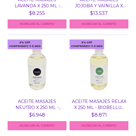
LAVANDA X 250 ML -
JOJOBA Y VAINILLA X
BIOBEL...
500 M...
$8.255
$13.537
5% OFF
5% OFF
COMPRANDO 3 O MÁS
COMPRANDO 3 O MÁS
ACEITE MASAJES
ACEITE MASAJES RELAX
NEUTRO X 250 ML -
X 250 ML - BIOBELLU...
BIOBELL...
$6.948
$8.871