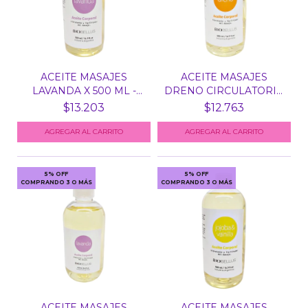
ACEITE MASAJES
ACEITE MASAJES
LAVANDA X 500 ML -
DRENO CIRCULATORIO
BIOBEL...
X 500...
$13.203
$12.763
5% OFF
5% OFF
COMPRANDO 3 O MÁS
COMPRANDO 3 O MÁS
ACEITE MASAJES
ACEITE MASAJES