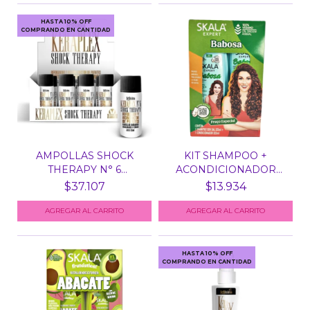
HASTA 10% OFF
COMPRANDO EN CANTIDAD
AMPOLLAS SHOCK
KIT SHAMPOO +
THERAPY N° 6
ACONDICIONADOR
KERAPLEX BEL...
BABOSA SKAL...
$37.107
$13.934
HASTA 10% OFF
COMPRANDO EN CANTIDAD