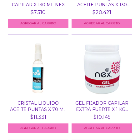
CAPILAR X 130 ML NEX
ACEITE PUNTAS X 130
ML N...
$7.510
$20.421
CRISTAL LIQUIDO
GEL FIJADOR CAPILAR
ACEITE PUNTAS X 70 ML
EXTRA FUERTE X 1 KG...
NE...
$11.331
$10.145