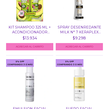
KIT SHAMPOO 325 ML +
SPRAY DESENREDANTE
ACONDICIONADOR
MILK N° 7 KERAPLEX
200...
BE...
$13.934
$9.298
5% OFF
5% OFF
COMPRANDO 3 O MÁS
COMPRANDO 3 O MÁS
EMULSION FACIAL
SUERO FACIAL