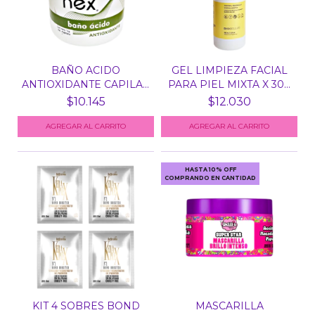
BAÑO ACIDO
GEL LIMPIEZA FACIAL
ANTIOXIDANTE CAPILAR
PARA PIEL MIXTA X 30...
X KG NEX
$10.145
$12.030
HASTA 10% OFF
COMPRANDO EN CANTIDAD
KIT 4 SOBRES BOND
MASCARILLA