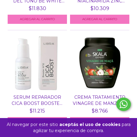
DEL TONO BE WHITE
NIACINAMIDA ZINC
BOOSTE...
BOOS...
$11.830
$10.309
SERUM REPARADOR
CREMA TRATAMIENTO
CICA BOOST BOOSTER
VINAGRE DE MANZANA
THERA...
X K...
$11.215
$8.766
Al navegar por este sitio
aceptás el uso de cookies
para
agilizar tu experiencia de compra.