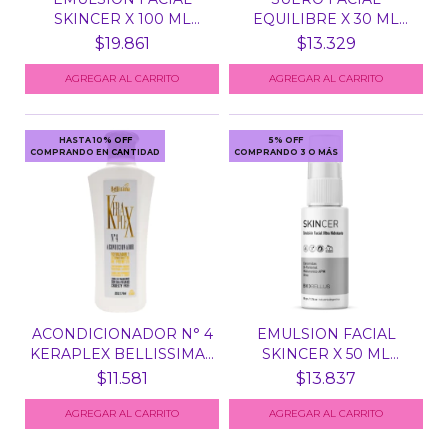
SKINCER X 100 ML
EQUILIBRE X 30 ML
BIOBELL...
BIOBELLUS
$19.861
$13.329
HASTA 10% OFF
5% OFF
COMPRANDO EN CANTIDAD
COMPRANDO 3 O MÁS
ACONDICIONADOR N° 4
EMULSION FACIAL
KERAPLEX BELLISSIMA...
SKINCER X 50 ML
BIOBELLU...
$11.581
$13.837