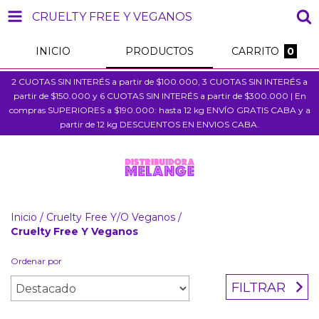
CRUELTY FREE Y VEGANOS
INICIO
PRODUCTOS
CARRITO
0
2 CUOTAS SIN INTERÉS a partir de $100.000, 3 CUOTAS SIN INTERÉS a
partir de $150.000 y 6 CUOTAS SIN INTERÉS a partir de $300.000 | En
compras SUPERIORES a $190.000: hasta 12 kg ENVÍO GRATIS CABA y a
partir de 12 kg DESCUENTOS EN ENVIOS CABA.
Inicio
/
Cruelty Free Y/O Veganos
/
Cruelty Free Y Veganos
Ordenar por
FILTRAR