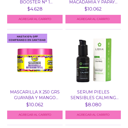
BOOSTER N° 1
MACADAMIA Y PAPAYA
KERAPLEX...
SUPER STAR...
$4.628
$10.062
HASTA 10% OFF
COMPRANDO EN CANTIDAD
MASCARILLA X 250 GRS
SERUM PIELES
GUAYABA Y MANGO
SENSIBLES CALMING
TRO...
BOOSTER T...
$10.062
$8.080