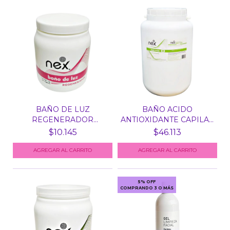
BAÑO DE LUZ
BAÑO ACIDO
REGENERADOR
ANTIOXIDANTE CAPILAR
CAPILAR X KG NEX...
X 5 KG N...
$10.145
$46.113
5% OFF
COMPRANDO 3 O MÁS