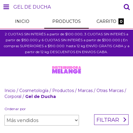
GEL DE DUCHA
INICIO
PRODUCTOS
CARRITO
0
2 CUOTAS SIN INTERÉS a partir de $100.000, 3 CUOTAS SIN INTERÉS a
partir de $150.000 y 6 CUOTAS SIN INTERÉS a partir de $300.000 | En
compras SUPERIORES a $190.000: hasta 12 kg ENVÍO GRATIS CABA y a
partir de 12 kg DESCUENTOS EN ENVIOS CABA.
Inicio
/
Cosmetología
/
Productos
/
Marcas
/
Otras Marcas
/
Corporal
/
Gel de Ducha
Ordenar por
FILTRAR