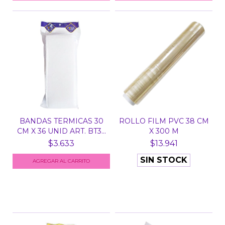
BANDAS TERMICAS 30
ROLLO FILM PVC 38 CM
CM X 36 UNID ART. BT3...
X 300 M
$3.633
$13.941
SIN STOCK