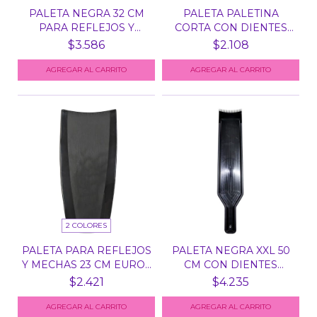
PALETA NEGRA 32 CM
PALETA PALETINA
PARA REFLEJOS Y
CORTA CON DIENTES
MECHA...
BALAYA...
$3.586
$2.108
AGREGAR AL CARRITO
2 COLORES
PALETA PARA REFLEJOS
PALETA NEGRA XXL 50
Y MECHAS 23 CM EURO...
CM CON DIENTES
PARA...
$2.421
$4.235
AGREGAR AL CARRITO
AGREGAR AL CARRITO