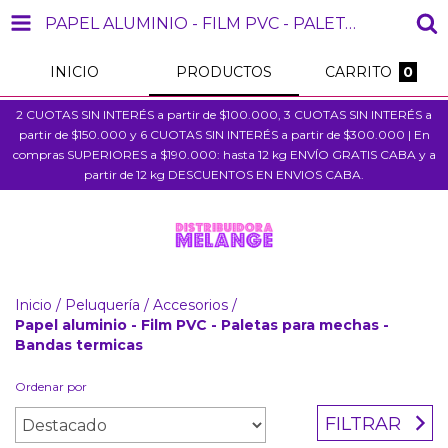
PAPEL ALUMINIO - FILM PVC - PALETAS PARA MECHAS - BANDAS TERMICAS
INICIO
PRODUCTOS
CARRITO
0
2 CUOTAS SIN INTERÉS a partir de $100.000, 3 CUOTAS SIN INTERÉS a
partir de $150.000 y 6 CUOTAS SIN INTERÉS a partir de $300.000 | En
compras SUPERIORES a $190.000: hasta 12 kg ENVÍO GRATIS CABA y a
partir de 12 kg DESCUENTOS EN ENVIOS CABA.
Inicio
/
Peluquería
/
Accesorios
/
Papel aluminio - Film PVC - Paletas para mechas -
Bandas termicas
Ordenar por
FILTRAR