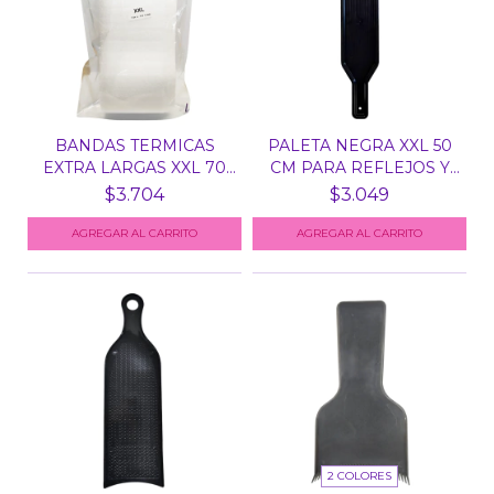
BANDAS TERMICAS
PALETA NEGRA XXL 50
EXTRA LARGAS XXL 70
CM PARA REFLEJOS Y
CM X...
M...
$3.704
$3.049
AGREGAR AL CARRITO
2 COLORES