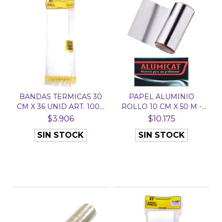
BANDAS TERMICAS 30
PAPEL ALUMINIO
CM X 36 UNID ART. 100...
ROLLO 10 CM X 50 M -
ALUM...
$3.906
$10.175
SIN STOCK
SIN STOCK