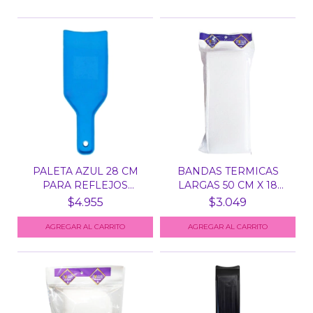
PALETA AZUL 28 CM
BANDAS TERMICAS
PARA REFLEJOS
LARGAS 50 CM X 18
MECHAS C...
UNID A...
$4.955
$3.049