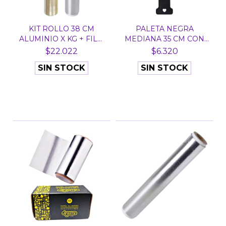
KIT ROLLO 38 CM
PALETA NEGRA
ALUMINIO X KG + FILM
MEDIANA 35 CM CON
300...
DIENTES P...
$22.022
$6.320
SIN STOCK
SIN STOCK