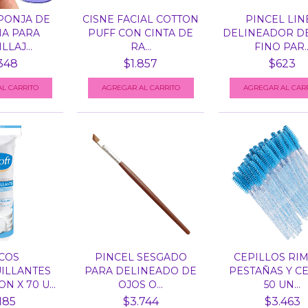
PONJA DE
CISNE FACIAL COTTON
PINCEL LIN
NA PARA
PUFF CON CINTA DE
DELINEADOR D
LAJ...
RA...
FINO PAR..
348
$1.857
$623
COS
PINCEL SESGADO
CEPILLOS RI
ILLANTES
PARA DELINEADO DE
PESTAÑAS Y CE
 X 70 U...
OJOS O...
50 UN...
185
$3.744
$3.463