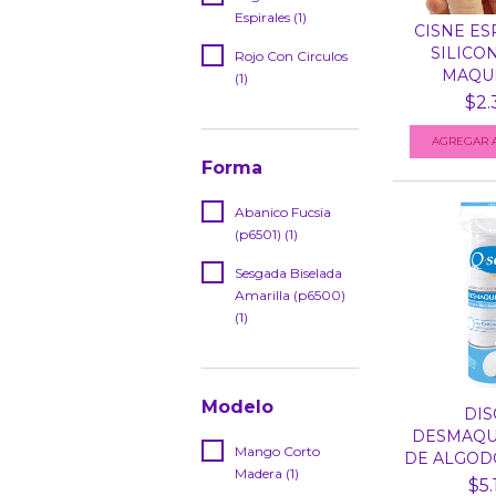
Espirales (1)
CISNE ES
SILICO
Rojo Con Circulos
MAQUIL
(1)
$2.
Forma
Abanico Fucsia
(p6501) (1)
Sesgada Biselada
Amarilla (p6500)
(1)
Modelo
DIS
DESMAQU
Mango Corto
DE ALGODON
Madera (1)
$5.