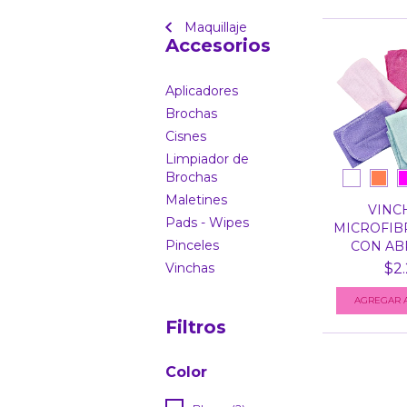
Maquillaje
Accesorios
Aplicadores
Brochas
Cisnes
Limpiador de
Brochas
Maletines
VINC
Pads - Wipes
MICROFIB
Pinceles
CON ABR
Vinchas
$2.
AGREGAR A
Filtros
Color