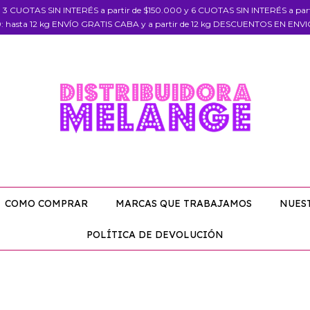
, 3 CUOTAS SIN INTERÉS a partir de $150.000 y 6 CUOTAS SIN INTERÉS a pa
: hasta 12 kg ENVÍO GRATIS CABA y a partir de 12 kg DESCUENTOS EN ENV
COMO COMPRAR
MARCAS QUE TRABAJAMOS
NUES
POLÍTICA DE DEVOLUCIÓN