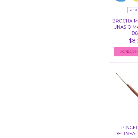
3 CO
BROCHA MI
UÑAS O M
B80
$8.
AGREGAR A
PINCEL
DELINEAD