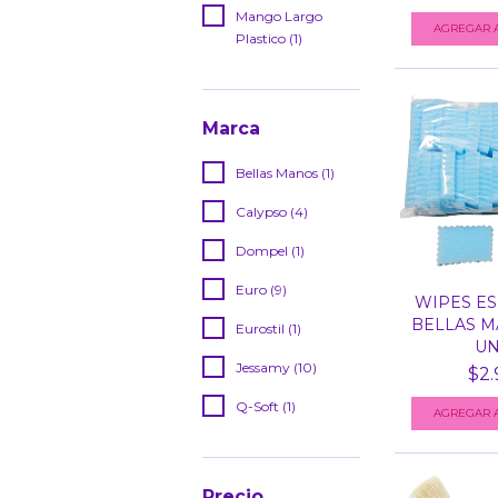
Mango Largo
Plastico (1)
Marca
Bellas Manos (1)
Calypso (4)
Dompel (1)
Euro (9)
WIPES ES
BELLAS M
Eurostil (1)
UN
Jessamy (10)
$2.
Q-Soft (1)
Precio