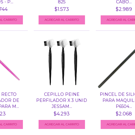
 - P...
825
CABO...
744
$1.573
$2.989
 RECTO
CEPILLO PEINE
PINCEL DE SIL
ADOR DE
PERFILADOR X 3 UNID
PARA MAQUIL
ARA M...
JESSAM...
P6504...
23
$4.293
$2.068