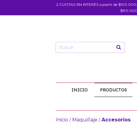
2 CUOTAS SIN INTERÉS a partir de $100.000
$190.000
INICIO
PRODUCTOS
Inicio
Maquillaje
Accesorios
/
/