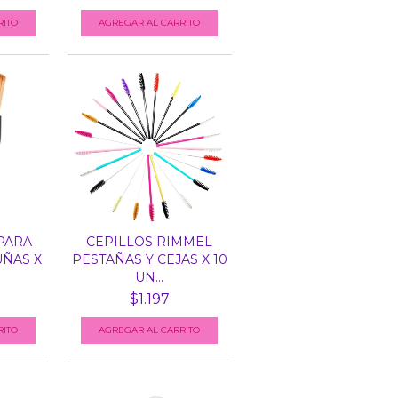
PARA
CEPILLOS RIMMEL
UÑAS X
PESTAÑAS Y CEJAS X 10
UN...
$1.197