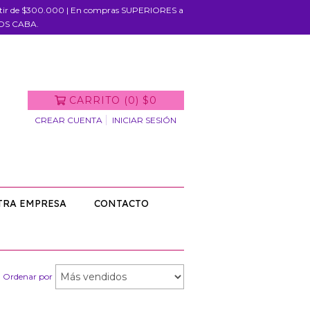
rtir de $300.000 | En compras SUPERIORES a
IOS CABA.
CARRITO
(
0
)
$0
CREAR CUENTA
INICIAR SESIÓN
TRA EMPRESA
CONTACTO
Ordenar por