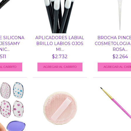
 SILICONA
APLICADORES LABIAL
BROCHA PINC
JESSAMY
BRILLO LABIOS OJOS
COSMETOLOGIA
IC...
MI...
ROSA...
511
$2.732
$2.264
L CARRITO