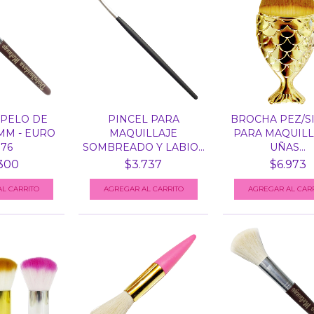
PELO DE
PINCEL PARA
BROCHA PEZ/S
MM - EURO
MAQUILLAJE
PARA MAQUILL
76
SOMBREADO Y LABIO...
UÑAS...
300
$3.737
$6.973