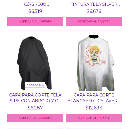
C/ABROJO
TINTURA TELA SILVER
P/COLORACIO...
IM...
$6.519
$6.676
AGREGAR AL CARRITO
4 COLORES
CAPA PARA CORTE TELA
CAPA PARA CORTE
SIRE CON ABROJO Y C...
BLANCA 540 - CALAVERA
ME...
$6.287
$12.693
AGREGAR AL CARRITO