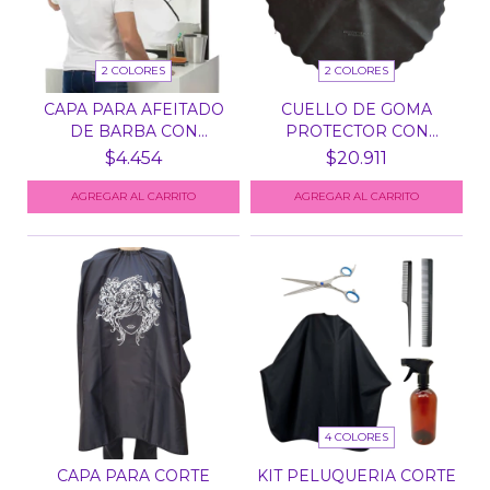
2 COLORES
2 COLORES
CAPA PARA AFEITADO
CUELLO DE GOMA
DE BARBA CON
PROTECTOR CON
SOPAPAS/...
ABROJO GEO...
$4.454
$20.911
AGREGAR AL CARRITO
AGREGAR AL CARRITO
4 COLORES
CAPA PARA CORTE
KIT PELUQUERIA CORTE