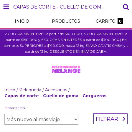
CAPAS DE CORTE - CUELLO DE GOMA - GORGUEROS
INICIO
PRODUCTOS
CARRITO
0
2 CUOTAS SIN INTERÉS a partir de $100.000, 3 CUOTAS SIN INTERÉS a
partir de $150.000 y 6 CUOTAS SIN INTERÉS a partir de $300.000 | En
compras SUPERIORES a $190.000: hasta 12 kg ENVÍO GRATIS CABA y a
partir de 12 kg DESCUENTOS EN ENVIOS CABA.
Inicio
/
Peluquería
/
Accesorios
/
Capas de corte - Cuello de goma - Gorgueros
Ordenar por
FILTRAR