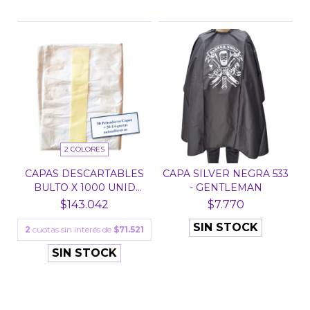
2 COLORES
CAPAS DESCARTABLES
CAPA SILVER NEGRA 533
BULTO X 1000 UNID
- GENTLEMAN
POL...
$143.042
$7.770
SIN STOCK
2
cuotas sin interés de
$71.521
SIN STOCK