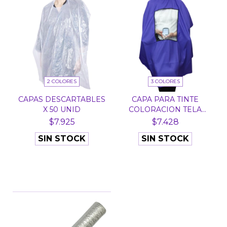
2 COLORES
3 COLORES
CAPAS DESCARTABLES
CAPA PARA TINTE
X 50 UNID
COLORACION TELA
SILVER C...
$7.925
$7.428
SIN STOCK
SIN STOCK