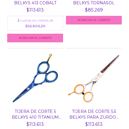
BELKYS 413 COBALT
BELKYS TORNASOL
$113.613
$85.269
2
cuotas sin interés de
$56.806,50
TIJERA DE CORTE 5
TIJERA DE CORTE 5.5
BELKYS 410 TITANIUM
BELKYS PARA ZURDOS
SI...
4...
$113.613
$113.613