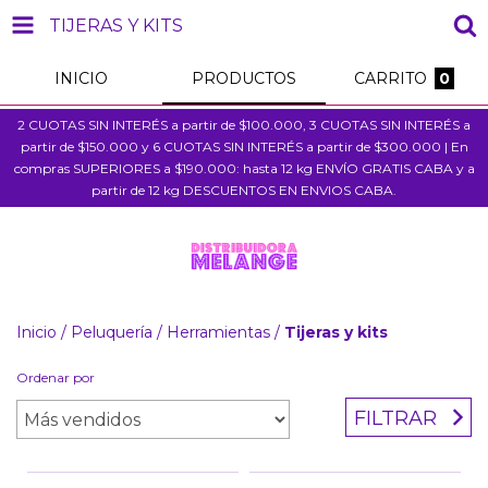
TIJERAS Y KITS
INICIO
PRODUCTOS
CARRITO
0
2 CUOTAS SIN INTERÉS a partir de $100.000, 3 CUOTAS SIN INTERÉS a
partir de $150.000 y 6 CUOTAS SIN INTERÉS a partir de $300.000 | En
compras SUPERIORES a $190.000: hasta 12 kg ENVÍO GRATIS CABA y a
partir de 12 kg DESCUENTOS EN ENVIOS CABA.
Inicio
/
Peluquería
/
Herramientas
/
Tijeras y kits
Ordenar por
FILTRAR