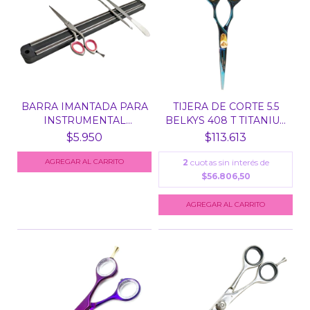
BARRA IMANTADA PARA
TIJERA DE CORTE 5.5
INSTRUMENTAL
BELKYS 408 T TITANIU...
HERRAMI...
$5.950
$113.613
2
cuotas sin interés de
$56.806,50