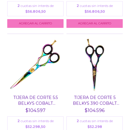
2
cuotas sin interés de
2
cuotas sin interés de
$56.806,50
$56.806,50
TIJERA DE CORTE 5.5
TIJERA DE CORTE 5
BELKYS COBALT
BELKYS 390 COBALT
TORNAS...
TORN...
$104.597
$104.596
2
cuotas sin interés de
2
cuotas sin interés de
$52.298,50
$52.298