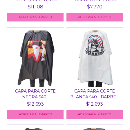
ROLLOS...
$11.108
$7.770
CAPA PARA CORTE
CAPA PARA CORTE
NEGRA 540 -
BLANCA 540 - BARBER
SOMBRERO
OVAL...
$12.693
$12.693