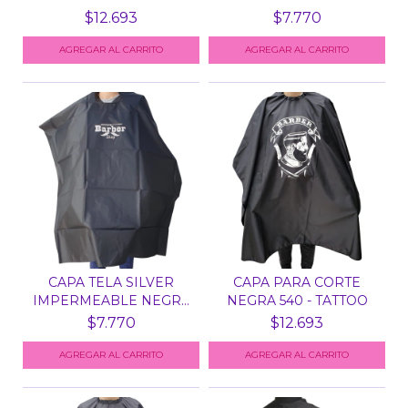
PI...
533 -...
$12.693
$7.770
CAPA TELA SILVER
CAPA PARA CORTE
IMPERMEABLE NEGRA
NEGRA 540 - TATTOO
533 -...
$7.770
$12.693