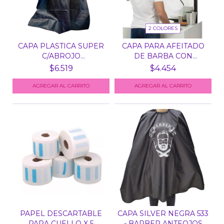
2 COLORES
CAPA PLASTICA SUPER
CAPA PARA AFEITADO
C/ABROJO
DE BARBA CON
P/COLORACIO...
SOPAPAS/...
$6.519
$4.454
AGREGAR AL CARRITO
PAPEL DESCARTABLE
CAPA SILVER NEGRA 533
PARA CUELLO X 5
- BARBER ANTEOJOS