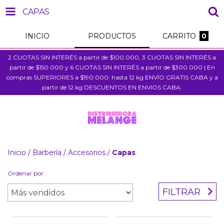
CAPAS
INICIO
PRODUCTOS
CARRITO
0
2 CUOTAS SIN INTERÉS a partir de $100.000, 3 CUOTAS SIN INTERÉS a
partir de $150.000 y 6 CUOTAS SIN INTERÉS a partir de $300.000 | En
compras SUPERIORES a $190.000: hasta 12 kg ENVÍO GRATIS CABA y a
partir de 12 kg DESCUENTOS EN ENVIOS CABA.
Inicio
/
Barbería
/
Accesorios
/
Capas
Ordenar por
FILTRAR