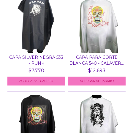
CAPA SILVER NEGRA 533
CAPA PARA CORTE
- PUNK
BLANCA 540 - CALAVERA
ME...
$7.770
$12.693