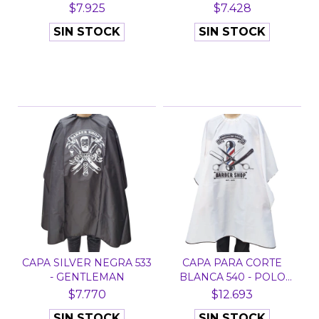
SILVER C...
$7.925
$7.428
SIN STOCK
SIN STOCK
CAPA SILVER NEGRA 533
CAPA PARA CORTE
- GENTLEMAN
BLANCA 540 - POLO
BARBER
$7.770
$12.693
SIN STOCK
SIN STOCK