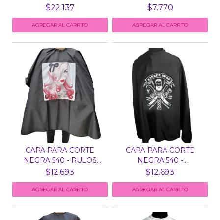
533 -...
$22.137
$7.770
AGREGAR AL CARRITO
CAPA PARA CORTE
CAPA PARA CORTE
NEGRA 540 - RULOS
NEGRA 540 -
ROJOS
GENTLEMAN
$12.693
$12.693