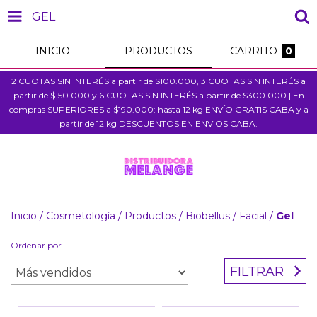
GEL
INICIO
PRODUCTOS
CARRITO
0
2 CUOTAS SIN INTERÉS a partir de $100.000, 3 CUOTAS SIN INTERÉS a
partir de $150.000 y 6 CUOTAS SIN INTERÉS a partir de $300.000 | En
compras SUPERIORES a $190.000: hasta 12 kg ENVÍO GRATIS CABA y a
partir de 12 kg DESCUENTOS EN ENVIOS CABA.
Inicio
/
Cosmetología
/
Productos
/
Biobellus
/
Facial
/
Gel
Ordenar por
FILTRAR